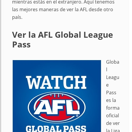
mientras estás en el extranjero. Aquí tenemos
las mejores maneras de ver la AFL desde otro
país.
Ver la AFL Global League
Pass
Globa
l
Leagu
e
Pass
es la
forma
oficial
de ver
la Liga