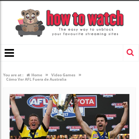
»
»
You are at :
Home
Video Games
Cómo Ver AFL Fuera de Australia