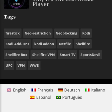
Player
Tags
firestick
Geo-restriction
Geoblocking
Kodi
Kodi Add-Ons
kodi addon
Netflix
Shellfire
Shellfire Box
Shellfire VPN
Smart TV
SportsDevil
UFC
VPN
WWE
English
Français
Deutsch
Italiano
Español
Português