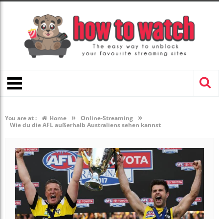
»
»
You are at :
Home
Online-Streaming
Wie du die AFL außerhalb Australiens sehen kannst