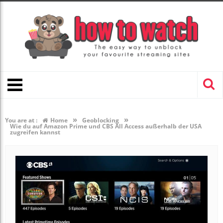
»
»
You are at :
Home
Geoblocking
Wie du auf Amazon Prime und CBS All Access außerhalb der USA
zugreifen kannst