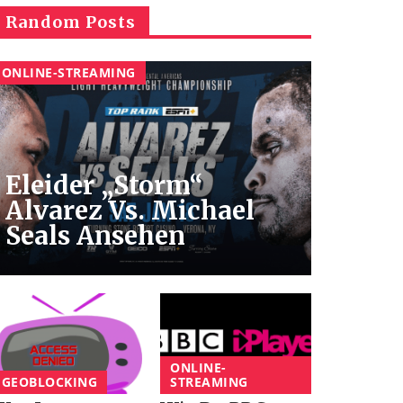
Random Posts
ONLINE-STREAMING
Eleider „Storm“
Alvarez Vs. Michael
Seals Ansehen
ONLINE-
GEOBLOCKING
STREAMING