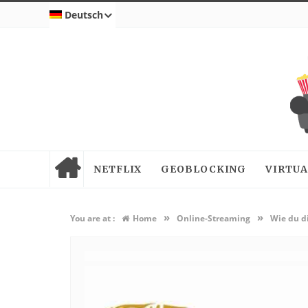
Deutsch
NETFLIX
GEOBLOCKING
VIRTUA
»
»
You are at :
Home
Online-Streaming
Wie du d