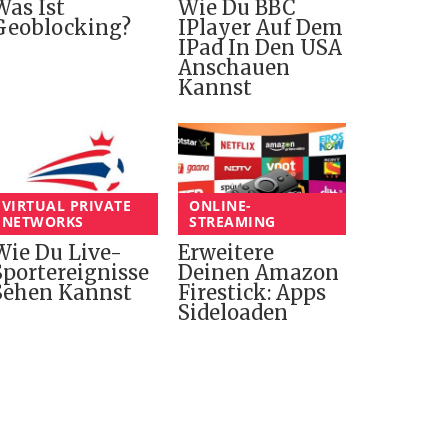
Was Ist
Wie Du BBC
Geoblocking?
IPlayer Auf Dem
IPad In Den USA
Anschauen
Kannst
VIRTUAL PRIVATE
ONLINE-
NETWORKS
STREAMING
Wie Du Live-
Erweitere
Sportereignisse
Deinen Amazon
Sehen Kannst
Firestick: Apps
Sideloaden