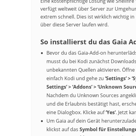
Eine kostenpflichtige Lösung wie Shellfire 
verfügt weltweit über Server zur Umgehu
extrem schnell. Dies ist wirklich wichtig
über diese Server laufen wird.
So installierst du das Gaia 
Bevor du das Gaia-Add-on herunterläds
musst du bei Kodi zunächst Download
unbekannten Quellen aktivieren. Öffne
einfach Kodi und gehe zu
‘Settings’ > 
Settings’ > ‘Addons’ > ‘Unknown Sour
Nachdem du Unknown Sources angekli
und die Erlaubnis bestätigt hast, ersch
eine Dialogbox. Klicke auf
‘Yes’
. Jetzt k
Um Gaia auf dein Gerät herunterzulad
klickst auf das
Symbol für Einstellung