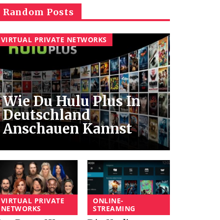
Random Posts
VIRTUAL PRIVATE NETWORKS
Wie Du Hulu Plus In
Deutschland
Anschauen Kannst
VIRTUAL PRIVATE
ONLINE-
NETWORKS
STREAMING