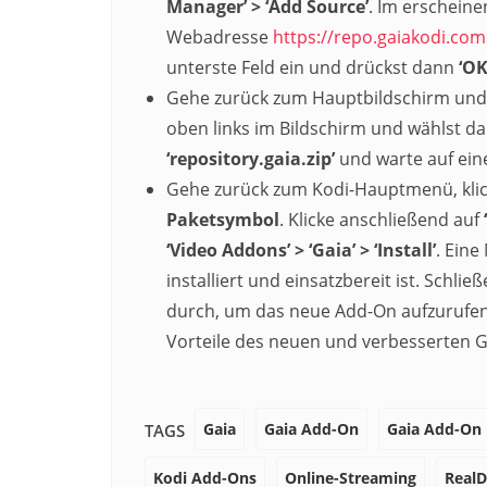
Manager’ > ‘Add Source’
. Im erschein
Webadresse
https://repo.gaiakodi.com
unterste Feld ein und drückst dann
‘OK
Gehe zurück zum Hauptbildschirm und 
oben links im Bildschirm und wählst d
‘repository.gaia.zip’
und warte auf eine
Gehe zurück zum Kodi-Hauptmenü, klick
Paketsymbol
. Klicke anschließend auf
‘Video Addons’ > ‘Gaia’ > ‘Install’
. Eine
installiert und einsatzbereit ist. Schl
durch, um das neue Add-On aufzurufen
Vorteile des neuen und verbesserten 
Gaia
Gaia Add-On
Gaia Add-On i
TAGS
Kodi Add-Ons
Online-Streaming
RealD