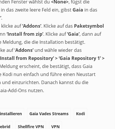
enden Fenster wählst du
<None>
, fügst die
in das zweite leere Feld ein, gibst
Gaia
in das
’
.
klicke auf
‘Addons’
. Klicke auf das
Paketsymbol
ann
‘Install from zip’
. Klicke auf
‘Gaia’
, dann auf
 Meldung, die die Installation bestätigt.
e auf ‘
Addons’
und wähle wieder das
‘Install from Repository’ > ‘Gaia Repository 1’ >
 Meldung erscheint, die bestätigt, dass Gaia
ieße Kodi nun einfach und führe einen Neustart
 und einzurichten. Danach kannst du die
Gaia-Add-Ons nutzen.
nstallieren
Gaia Vades Streams
Kodi
ebrid
Shellfire VPN
VPN