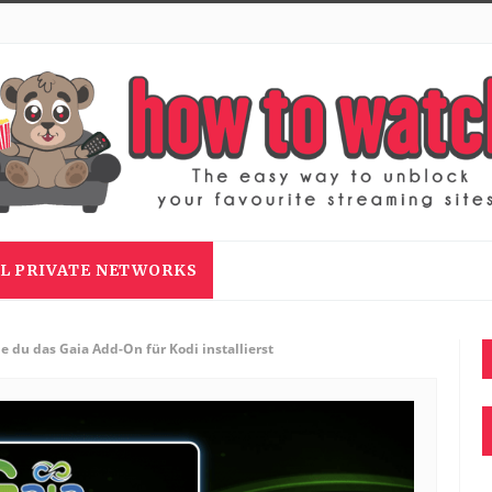
L PRIVATE NETWORKS
e du das Gaia Add-On für Kodi installierst