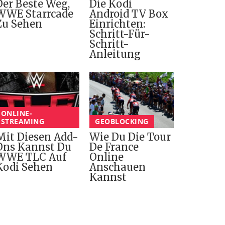
Der Beste Weg,
Die Kodi
WWE Starrcade
Android TV Box
Zu Sehen
Einrichten:
Schritt-Für-
Schritt-
Anleitung
ONLINE-
STREAMING
GEOBLOCKING
Mit Diesen Add-
Wie Du Die Tour
Ons Kannst Du
De France
WWE TLC Auf
Online
Kodi Sehen
Anschauen
Kannst