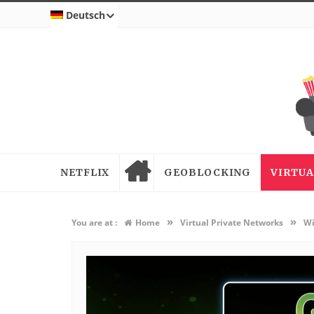
Deutsch
NETFLIX
GEOBLOCKING
VIRTUA
»
»
You are at :
Home
Virtual Private Networks
Wi