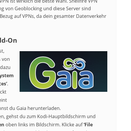
VPN ist wirklich die beste Wahl. Shellfire VPN
ng von Geoblocking und diese Server sind
 in Bezug auf VPNs, da dein gesamter Datenverkehr
Add-On
t,
s von
 dazu
‘System
ces’
.
ckt
eint
annst du Gaia herunterladen.
en, gehst du zum Kodi-Hauptbildschirm und
en
oben links im Bildschirm. Klicke auf
‘File