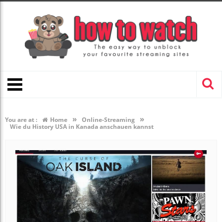
»
»
You are at :
Home
Online-Streaming
Wie du History USA in Kanada anschauen kannst