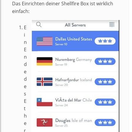
Das Einrichten deiner Shellfire Box ist wirklich
einfach:
E
i
n
E
n
d
e
d
e
s
E
t
h
e
r