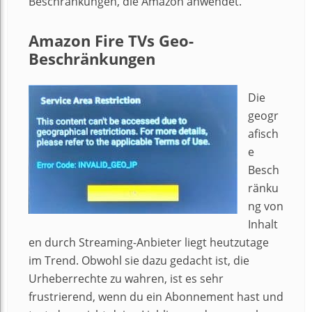
Beschränkungen, die Amazon anwendet.
Amazon Fire TVs Geo-
Beschränkungen
Die
geogr
afisch
e
Besch
ränku
ng von
Inhalt
en durch Streaming-Anbieter liegt heutzutage
im Trend. Obwohl sie dazu gedacht ist, die
Urheberrechte zu wahren, ist es sehr
frustrierend, wenn du ein Abonnement hast und