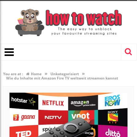
»
»
You are at :
Home
Unkategorisiert
Wie du Inhalte mit Amazon Fire TV weltweit streamen kannst