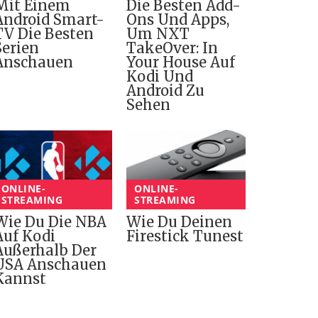
Mit Einem
Die Besten Add-
Android Smart-
Ons Und Apps,
TV Die Besten
Um NXT
Serien
TakeOver: In
Anschauen
Your House Auf
Kodi Und
Android Zu
Sehen
ONLINE-
ONLINE-
STREAMING
STREAMING
Wie Du Die NBA
Wie Du Deinen
Auf Kodi
Firestick Tunest
Außerhalb Der
USA Anschauen
Kannst