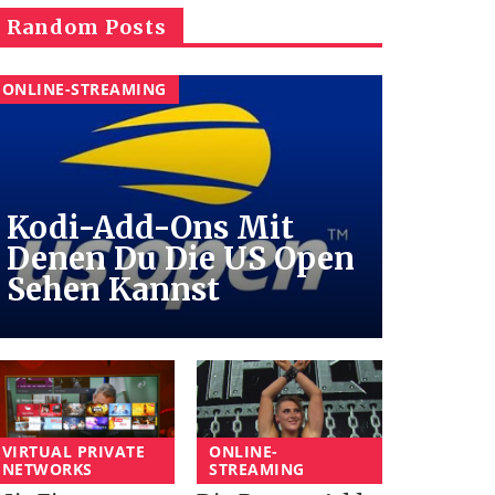
Random Posts
ONLINE-STREAMING
Kodi-Add-Ons Mit
Denen Du Die US Open
Sehen Kannst
VIRTUAL PRIVATE
ONLINE-
NETWORKS
STREAMING