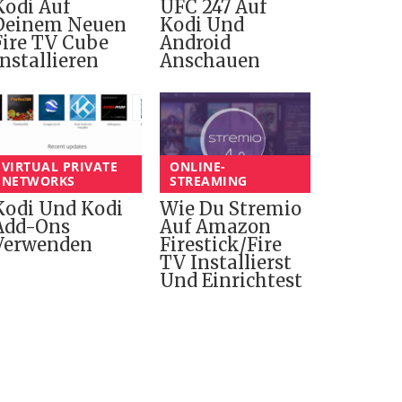
Kodi Auf
UFC 247 Auf
Deinem Neuen
Kodi Und
Fire TV Cube
Android
Installieren
Anschauen
VIRTUAL PRIVATE
ONLINE-
NETWORKS
STREAMING
Kodi Und Kodi
Wie Du Stremio
Add-Ons
Auf Amazon
Verwenden
Firestick/Fire
TV Installierst
Und Einrichtest