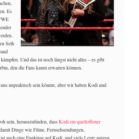
machen,
en. Es
 WWE
lender
werden.
ben Seth
 und
mpfen. Und das ist noch längst nicht alles – es gibt
bin, den die Fans kaum erwarten können.
n uns unpraktisch sein könnte, aber wir haben Kodi und
oh sein, herauszufinden, dass
Kodi ein quelloffener
 damit Dinge wie Filme, Fernsehsendungen,
st auch eine Funktion auf Kodi, und viele Leute nutzen