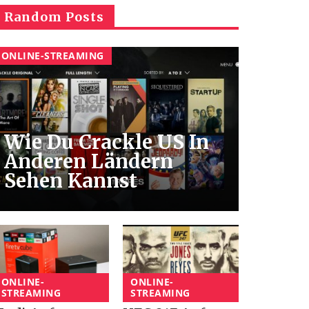
Random Posts
ONLINE-STREAMING
Wie Du Crackle US In
Anderen Ländern
Sehen Kannst
ONLINE-
ONLINE-
STREAMING
STREAMING