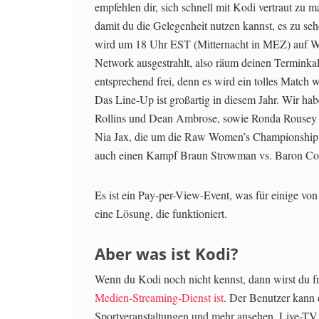
empfehlen dir, sich schnell mit Kodi vertraut zu 
damit du die Gelegenheit nutzen kannst, es zu seh
wird um 18 Uhr EST (Mitternacht in MEZ) auf
Network ausgestrahlt, also räum deinen Terminka
entsprechend frei, denn es wird ein tolles Match 
Das Line-Up ist großartig in diesem Jahr. Wir ha
Rollins und Dean Ambrose, sowie Ronda Rousey
Nia Jax, die um die Raw Women’s Championship kä
auch einen Kampf Braun Strowman vs. Baron Cor
Es ist ein Pay-per-View-Event, was für einige vo
eine Lösung, die funktioniert.
Aber was ist Kodi?
Wenn du Kodi noch nicht kennst, dann wirst du fr
Medien-Streaming-Dienst ist
. Der Benutzer kann
Sportveranstaltungen und mehr ansehen. Live-TV i