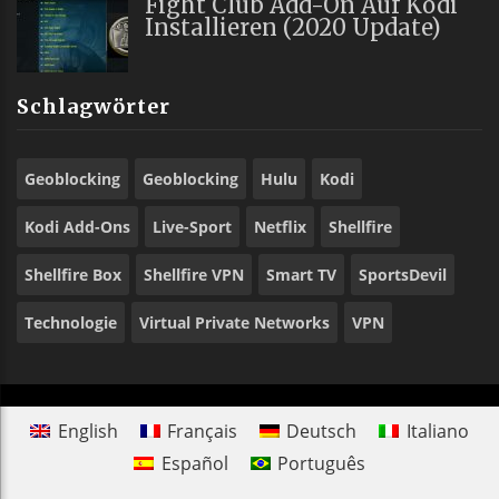
Fight Club Add-On Auf Kodi
Installieren (2020 Update)
Schlagwörter
Geoblocking
Geoblocking
Hulu
Kodi
Kodi Add-Ons
Live-Sport
Netflix
Shellfire
Shellfire Box
Shellfire VPN
Smart TV
SportsDevil
Technologie
Virtual Private Networks
VPN
English
Français
Deutsch
Italiano
Español
Português