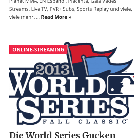
Planet MMA, EN Espanol, Placenta, Gaia Vades
Streams, Live TV, PVR+ Subs, Sports Replay und viele,
viele mehr. ...
Read More »
ONLINE-STREAMING
Die World Series Gucken