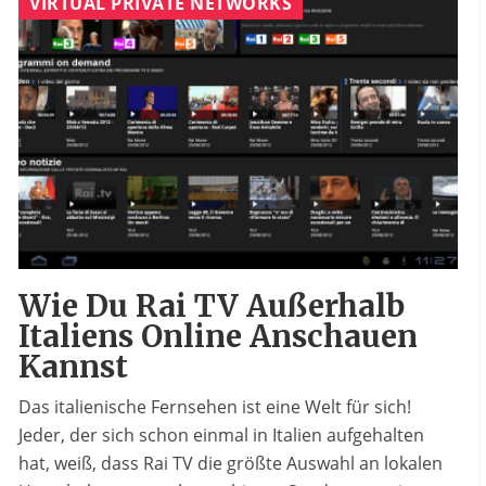
VIRTUAL PRIVATE NETWORKS
Wie Du Rai TV Außerhalb
Italiens Online Anschauen
Kannst
Das italienische Fernsehen ist eine Welt für sich!
Jeder, der sich schon einmal in Italien aufgehalten
hat, weiß, dass Rai TV die größte Auswahl an lokalen