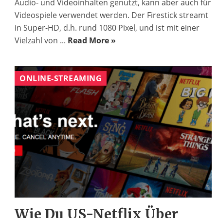
Audio- und Videoinhalten genutzt, kann aber auch für
Videospiele verwendet werden. Der Firestick streamt
in Super-HD, d.h. rund 1080 Pixel, und ist mit einer
Vielzahl von ...
Read More »
ONLINE-STREAMING
Wie Du US-Netflix Über