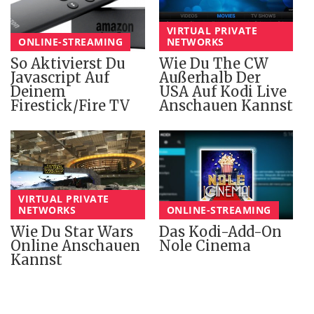
VIRTUAL PRIVATE
ONLINE-STREAMING
NETWORKS
So Aktivierst Du
Wie Du The CW
Javascript Auf
Außerhalb Der
Deinem
USA Auf Kodi Live
Firestick/Fire TV
Anschauen Kannst
VIRTUAL PRIVATE
NETWORKS
ONLINE-STREAMING
Wie Du Star Wars
Das Kodi-Add-On
Online Anschauen
Nole Cinema
Kannst