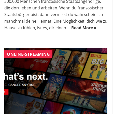
300.000 Menschen französische Staatsangehörige,
die dort leben und arbeiten. Wenn du französischer
Staatsbürger bist, dann vermisst du wahrscheinlich
manchmal deine Heimat. Eine Möglichkeit, dich wie zu
Hause zu fühlen, ist es, dir einen ...
Read More »
ONLINE-STREAMING