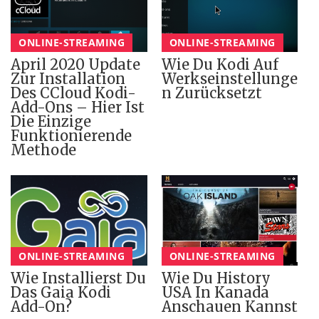
ONLINE-STREAMING
ONLINE-STREAMING
April 2020 Update
Wie Du Kodi Auf
Zur Installation
Werkseinstellunge
Des CCloud Kodi-
N Zurücksetzt
Add-Ons – Hier Ist
Die Einzige
Funktionierende
Methode
ONLINE-STREAMING
ONLINE-STREAMING
Wie Installierst Du
Wie Du History
Das Gaia Kodi
USA In Kanada
Add-On?
Anschauen Kannst