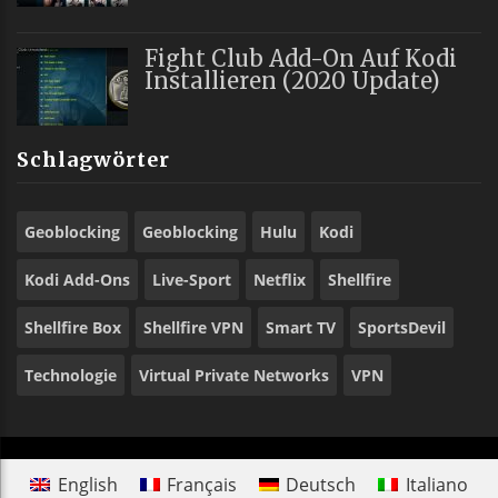
Fight Club Add-On Auf Kodi
Installieren (2020 Update)
Schlagwörter
Geoblocking
Geoblocking
Hulu
Kodi
Kodi Add-Ons
Live-Sport
Netflix
Shellfire
Shellfire Box
Shellfire VPN
Smart TV
SportsDevil
Technologie
Virtual Private Networks
VPN
English
Français
Deutsch
Italiano