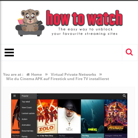
»
»
You are at :
Home
Virtual Private Networks
Wie du Cinema APK auf Firestick und Fire TV installierst