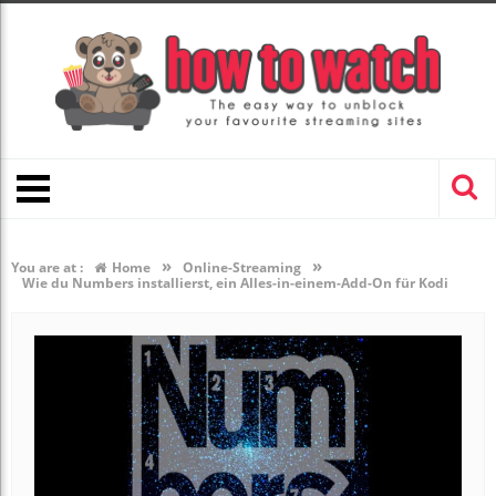
»
»
You are at :
Home
Online-Streaming
Wie du Numbers installierst, ein Alles-in-einem-Add-On für Kodi