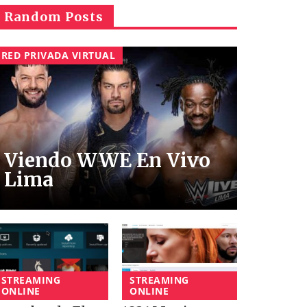
Random Posts
RED PRIVADA VIRTUAL
Viendo WWE En Vivo
Lima
STREAMING
STREAMING
ONLINE
ONLINE