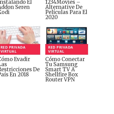
Instalando El
1234Movies –
Addon Seren
Alternative De
Kodi
Películas Para El
2020
RED PRIVADA
RED PRIVADA
VIRTUAL
VIRTUAL
Cómo Evadir
Cómo Conectar
Las
Tu Samsung
Restricciones De
Smart TV A
País En 2018
Shellfire Box
Router VPN