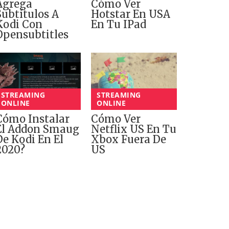
Agrega
Cómo Ver
Subtítulos A
Hotstar En USA
Kodi Con
En Tu IPad
Opensubtitles
STREAMING
STREAMING
ONLINE
ONLINE
Cómo Instalar
Cómo Ver
El Addon Smaug
Netflix US En Tu
De Kodi En El
Xbox Fuera De
2020?
US