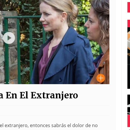
 En El Extranjero
el extranjero, entonces sabrás el dolor de no