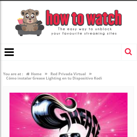
»
»
You are at :
Home
Red Privada Virtual
Cómo instalar Grease Lighting en tu Dispositivo Kodi