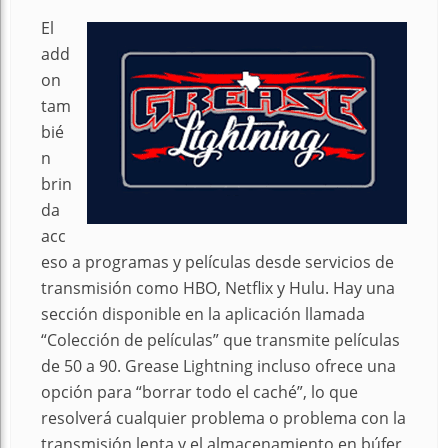
El
add
on
tam
bié
n
brin
da
acc
eso a programas y películas desde servicios de
transmisión como HBO, Netflix y Hulu. Hay una
sección disponible en la aplicación llamada
“Colección de películas” que transmite películas
de 50 a 90. Grease Lightning incluso ofrece una
opción para “borrar todo el caché”, lo que
resolverá cualquier problema o problema con la
transmisión lenta y el almacenamiento en búfer