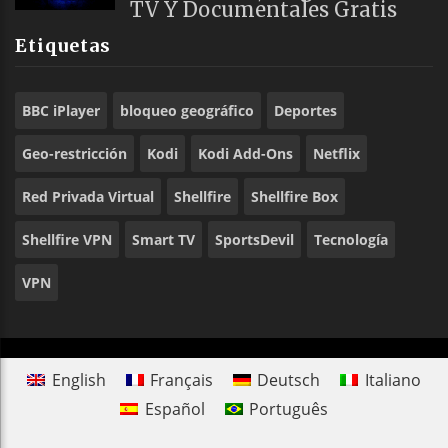
TV Y Documentales Gratis
Etiquetas
BBC iPlayer
bloqueo geográfico
Deportes
Geo-restricción
Kodi
Kodi Add-Ons
Netflix
Red Privada Virtual
Shellfire
Shellfire Box
Shellfire VPN
Smart TV
SportsDevil
Tecnología
VPN
English
Français
Deutsch
Italiano
Español
Português