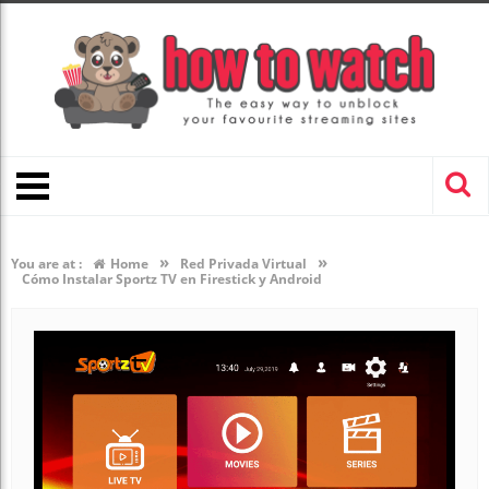
»
»
You are at :
Home
Red Privada Virtual
Cómo Instalar Sportz TV en Firestick y Android