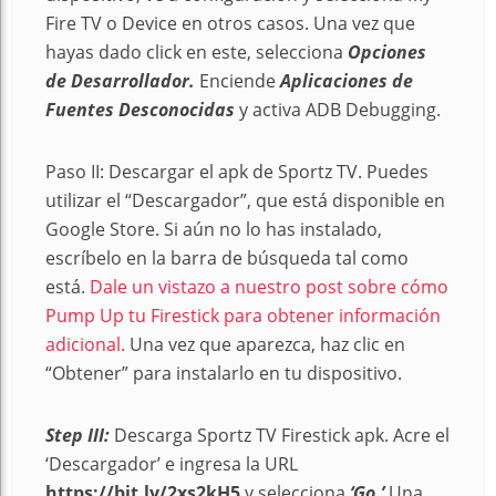
Fire TV o Device en otros casos. Una vez que
hayas dado click en este, selecciona
Opciones
de Desarrollador.
Enciende
Aplicaciones de
Fuentes Desconocidas
y activa ADB Debugging.
Paso II: Descargar el apk de Sportz TV. Puedes
utilizar el “Descargador”, que está disponible en
Google Store. Si aún no lo has instalado,
escríbelo en la barra de búsqueda tal como
está.
Dale un vistazo a nuestro post sobre cómo
Pump Up tu Firestick para obtener información
adicional.
Una vez que aparezca, haz clic en
“Obtener” para instalarlo en tu dispositivo.
Step III:
Descarga Sportz TV Firestick apk. Acre el
‘Descargador’ e ingresa la URL
https://bit.ly/2xs2kH5
y selecciona
‘Go.’
Una