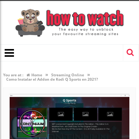
»
»
You are at :
Home
Streaming Online
Como Instalar el Addon de Kodi Q Sports en 2021?