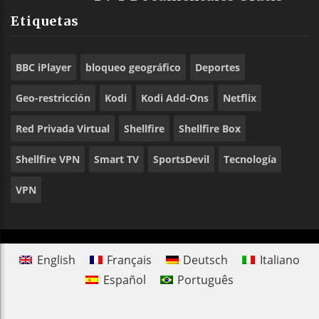
Etiquetas
BBC iPlayer
bloqueo geográfico
Deportes
Geo-restricción
Kodi
Kodi Add-Ons
Netflix
Red Privada Virtual
Shellfire
Shellfire Box
Shellfire VPN
Smart TV
SportsDevil
Tecnología
VPN
English
Français
Deutsch
Italiano
Español
Português