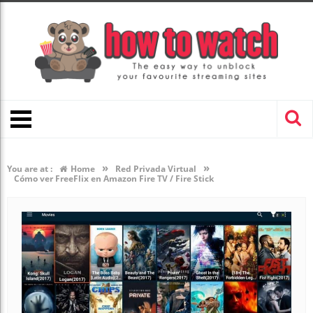
»
»
You are at :
Home
Red Privada Virtual
Cómo ver FreeFlix en Amazon Fire TV / Fire Stick