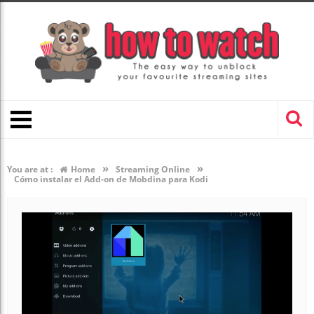
»
»
You are at :
Home
Streaming Online
Cómo instalar el Add-on de Mobdina para Kodi