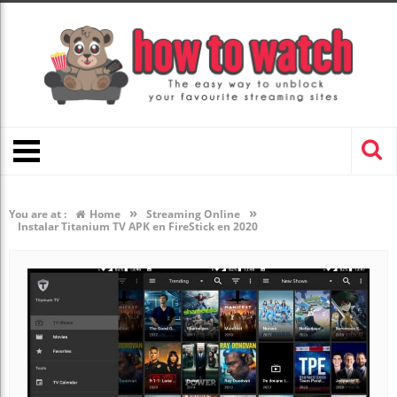
»
»
You are at :
Home
Streaming Online
Instalar Titanium TV APK en FireStick en 2020