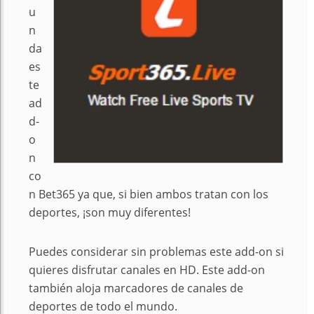
u
n
da
es
te
ad
d-
o
n
co
n Bet365 ya que, si bien ambos tratan con los
deportes, ¡son muy diferentes!
Puedes considerar sin problemas este add-on si
quieres disfrutar canales en HD. Este add-on
también aloja marcadores de canales de
deportes de todo el mundo.