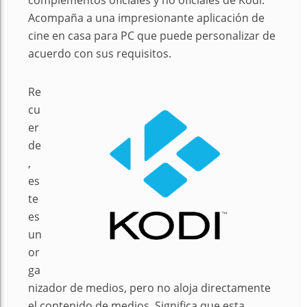
Acompaña a una impresionante aplicación de
cine en casa para PC que puede personalizar de
acuerdo con sus requisitos.
Re
cu
er
de
,
es
te
es
un
or
ga
nizador de medios, pero no aloja directamente
el contenido de medios. Significa que esta