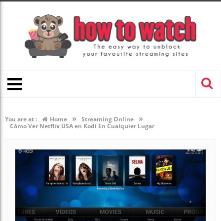
»
»
You are at :
Home
Streaming Online
Cómo Ver Netflix USA en Kodi En Cualquier Lugar