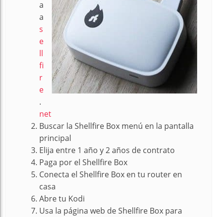
a
a
s
e
ll
fi
r
e
.
net
Buscar la Shellfire Box menú en la pantalla
principal
Elija entre 1 año y 2 años de contrato
Paga por el Shellfire Box
Conecta el Shellfire Box en tu router en
casa
Abre tu Kodi
Usa la página web de Shellfire Box para