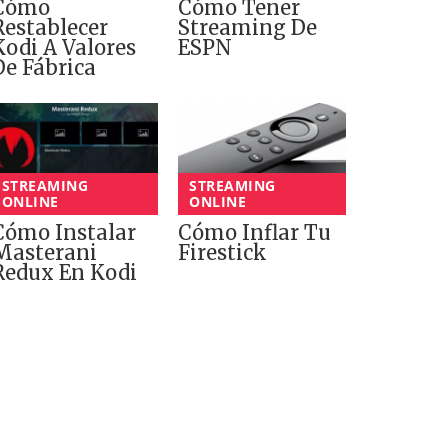
Cómo
Cómo Tener
Restablecer
Streaming De
Kodi A Valores
ESPN
De Fábrica
STREAMING
STREAMING
ONLINE
ONLINE
Cómo Instalar
Cómo Inflar Tu
Masterani
Firestick
Redux En Kodi