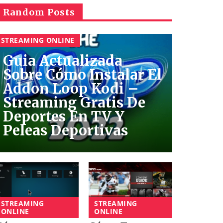
Random Posts
STREAMING ONLINE
Guia Actualizada
Sobre Cómo Instalar El
Addon Loop Kodi –
Streaming Gratis De
Deportes En TV Y
Peleas Deportivas
STREAMING
STREAMING
ONLINE
ONLINE