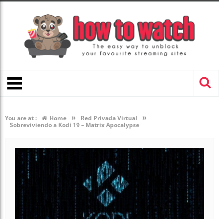
»
»
You are at :
Home
Red Privada Virtual
Sobreviviendo a Kodi 19 – Matrix Apocalypse