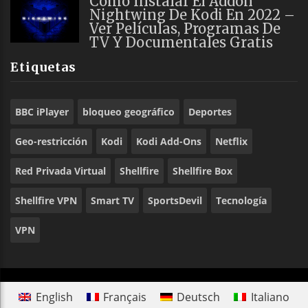
Cómo Instalar El Addon
Nightwing De Kodi En 2022 –
Ver Películas, Programas De
TV Y Documentales Gratis
Etiquetas
BBC iPlayer
bloqueo geográfico
Deportes
Geo-restricción
Kodi
Kodi Add-Ons
Netflix
Red Privada Virtual
Shellfire
Shellfire Box
Shellfire VPN
Smart TV
SportsDevil
Tecnología
VPN
English
Français
Deutsch
Italiano