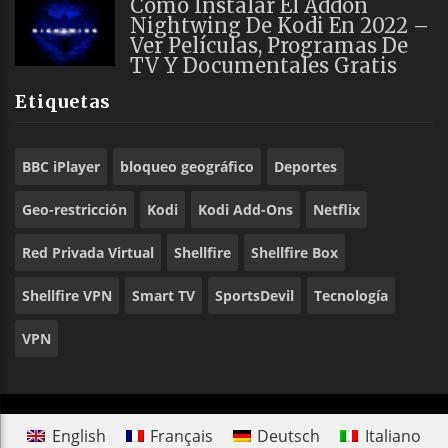
Cómo Instalar El Addon
Nightwing De Kodi En 2022 –
Ver Películas, Programas De
TV Y Documentales Gratis
Etiquetas
BBC iPlayer
bloqueo geográfico
Deportes
Geo-restricción
Kodi
Kodi Add-Ons
Netflix
Red Privada Virtual
Shellfire
Shellfire Box
Shellfire VPN
Smart TV
SportsDevil
Tecnología
VPN
English
Français
Deutsch
Italiano