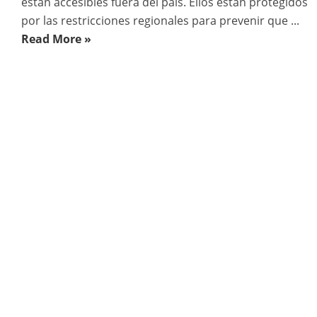
están accesibles fuera del país. Ellos están protegidos
por las restricciones regionales para prevenir que ...
Read More »