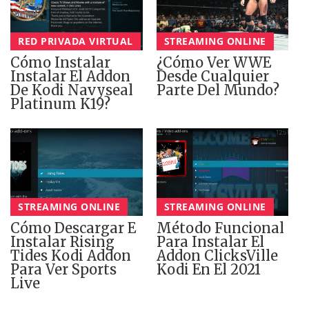
RED PRIVADA VIRTUAL
STREAMING ONLINE
Cómo Instalar
¿Cómo Ver WWE
Instalar El Addon
Desde Cualquier
De Kodi Navyseal
Parte Del Mundo?
Platinum K19?
STREAMING ONLINE
STREAMING ONLINE
Cómo Descargar E
Método Funcional
Instalar Rising
Para Instalar El
Tides Kodi Addon
Addon ClicksVille
Para Ver Sports
Kodi En El 2021
Live