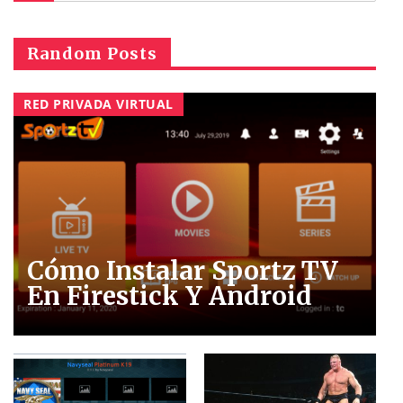
Random Posts
RED PRIVADA VIRTUAL
Cómo Instalar Sportz TV
En Firestick Y Android