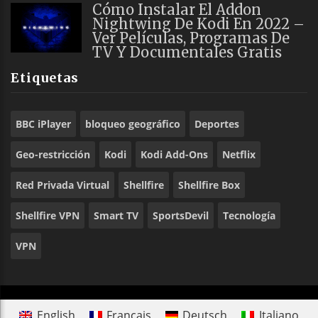
Cómo Instalar El Addon
Nightwing De Kodi En 2022 –
Ver Películas, Programas De
TV Y Documentales Gratis
Etiquetas
BBC iPlayer
bloqueo geográfico
Deportes
Geo-restricción
Kodi
Kodi Add-Ons
Netflix
Red Privada Virtual
Shellfire
Shellfire Box
Shellfire VPN
Smart TV
SportsDevil
Tecnología
VPN
English
Français
Deutsch
Italiano