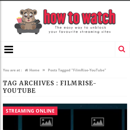
»
You are at :
Home
Posts Tagged "FilmRise-YouTube"
TAG ARCHIVES :
FILMRISE-
YOUTUBE
STREAMING ONLINE