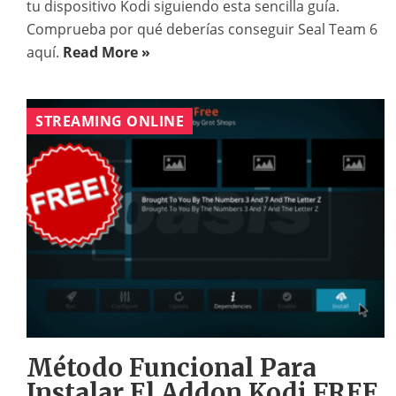
tu dispositivo Kodi siguiendo esta sencilla guía.
Comprueba por qué deberías conseguir Seal Team 6
aquí.
Read More »
STREAMING ONLINE
Método Funcional Para
Instalar El Addon Kodi FREE