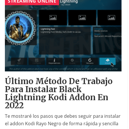
STREAMING ONLINE
Último Método De Trabajo
Para Instalar Black
Lightning Kodi Addon En
2022
Te mostraré los pasos que debes seguir para instalar
el addon Kodi Rayo Negro de forma rápida y sencilla