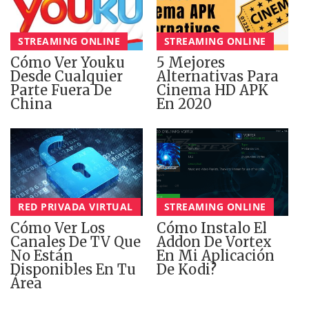
STREAMING ONLINE
STREAMING ONLINE
Cómo Ver Youku
5 Mejores
Desde Cualquier
Alternativas Para
Parte Fuera De
Cinema HD APK
China
En 2020
RED PRIVADA VIRTUAL
STREAMING ONLINE
Cómo Ver Los
Cómo Instalo El
Canales De TV Que
Addon De Vortex
No Están
En Mi Aplicación
Disponibles En Tu
De Kodi?
Área