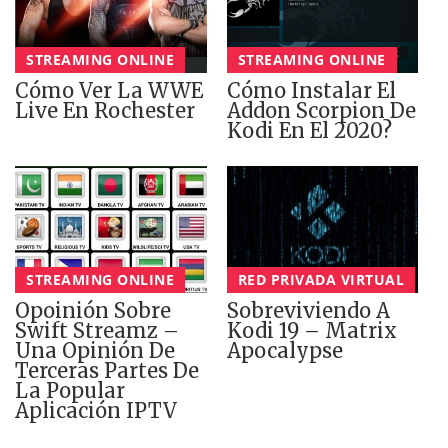
STREAMING ONLINE
STREAMING ONLINE
Cómo Ver La WWE
Cómo Instalar El
Live En Rochester
Addon Scorpion De
Kodi En El 2020?
STREAMING ONLINE
RED PRIVADA VIRTUAL
Opoinión Sobre
Sobreviviendo A
Swift Streamz –
Kodi 19 – Matrix
Una Opinión De
Apocalypse
Terceras Partes De
La Popular
Aplicación IPTV