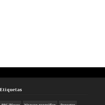
Etiquetas
BBC iPlayer
bloqueo geográfico
Deportes