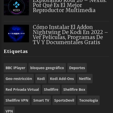
Explorando Kodi 20 – Nexus:
Por Qué Es El Mejor
Reproductor Multimedia
Cómo Instalar El Addon
Nightwing De Kodi En 2022 –
Ver Películas, Programas De
TV Y Documentales Gratis
Etiquetas
BBC iPlayer
bloqueo geográfico
Deportes
Geo-restricción
Kodi
Kodi Add-Ons
Netflix
Red Privada Virtual
Shellfire
Shellfire Box
Shellfire VPN
Smart TV
SportsDevil
Tecnología
VPN