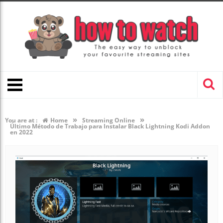
»
»
You are at :
Home
Streaming Online
Último Método de Trabajo para Instalar Black Lightning Kodi Addon
en 2022