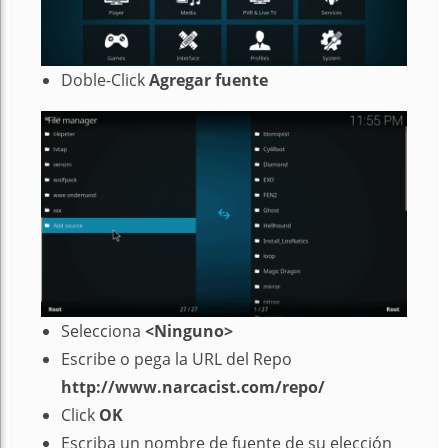
Doble-Click
Agregar fuente
Selecciona
<Ninguno>
Escribe o pega la URL del Repo
http://www.narcacist.com/repo/
Click
OK
Escriba un nombre de fuente de su elección