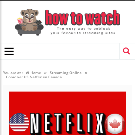
»
»
You are at :
Home
Streaming Online
Cómo ver US Netflix en Canadá