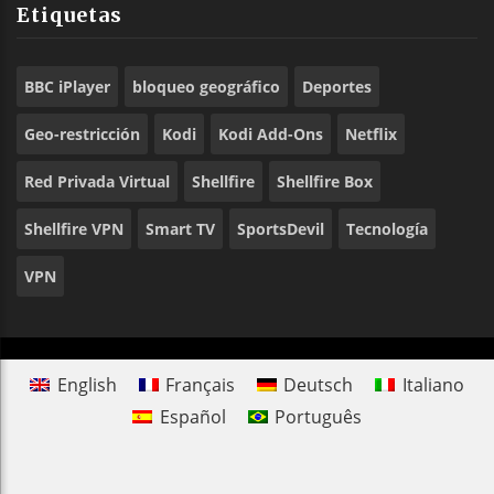
Etiquetas
BBC iPlayer
bloqueo geográfico
Deportes
Geo-restricción
Kodi
Kodi Add-Ons
Netflix
Red Privada Virtual
Shellfire
Shellfire Box
Shellfire VPN
Smart TV
SportsDevil
Tecnología
VPN
English
Français
Deutsch
Italiano
Español
Português