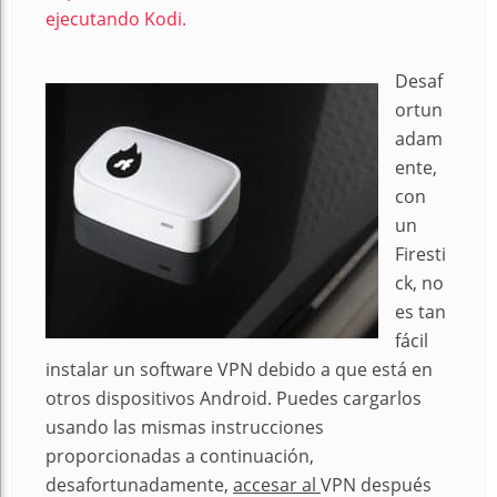
ejecutando Kodi.
Desaf
ortun
adam
ente,
con
un
Firesti
ck, no
es tan
fácil
instalar un software VPN debido a que está en
otros dispositivos Android. Puedes cargarlos
usando las mismas instrucciones
proporcionadas a continuación,
desafortunadamente,
accesar al
VPN después