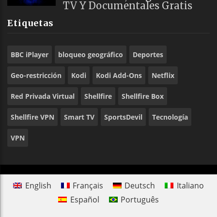
TV Y Documentales Gratis
Etiquetas
BBC iPlayer
bloqueo geográfico
Deportes
Geo-restricción
Kodi
Kodi Add-Ons
Netflix
Red Privada Virtual
Shellfire
Shellfire Box
Shellfire VPN
Smart TV
SportsDevil
Tecnología
VPN
English
Français
Deutsch
Italiano
Español
Português