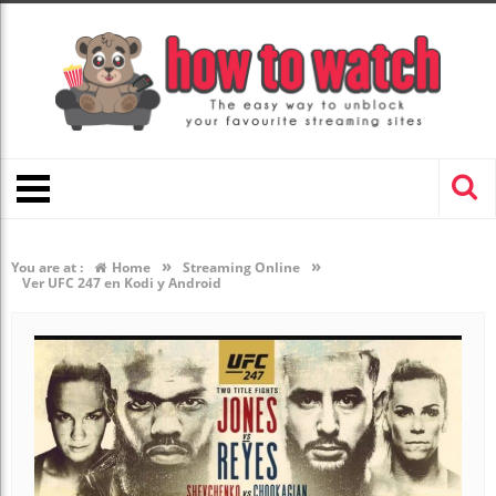
»
»
You are at :
Home
Streaming Online
Ver UFC 247 en Kodi y Android