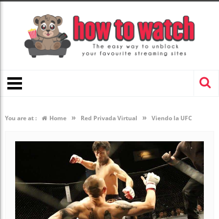
»
»
You are at :
Home
Red Privada Virtual
Viendo la UFC