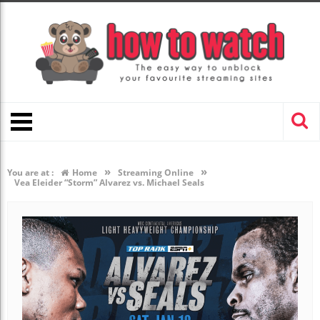
»
»
You are at :
Home
Streaming Online
Vea Eleider “Storm” Alvarez vs. Michael Seals