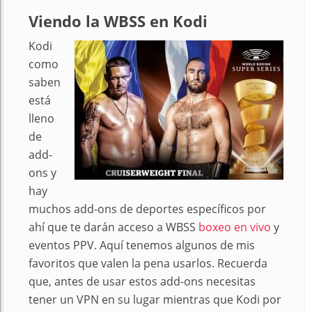
Viendo la WBSS en Kodi
Kodi
como
saben
está
lleno
de
add-
ons y
hay
muchos add-ons de deportes específicos por
ahí que te darán acceso a WBSS
boxeo en vivo
y
eventos PPV. Aquí tenemos algunos de mis
favoritos que valen la pena usarlos. Recuerda
que, antes de usar estos add-ons necesitas
tener un VPN en su lugar mientras que Kodi por