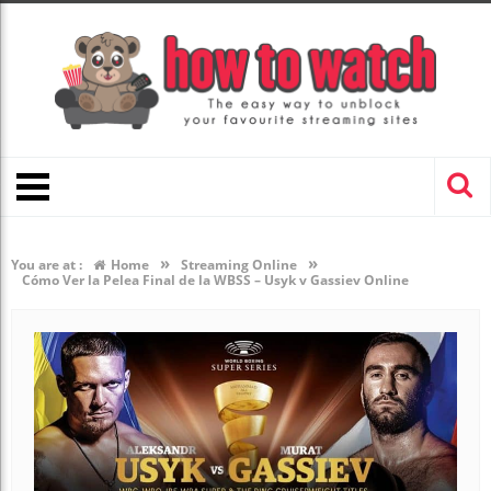
»
»
You are at :
Home
Streaming Online
Cómo Ver la Pelea Final de la WBSS – Usyk v Gassiev Online