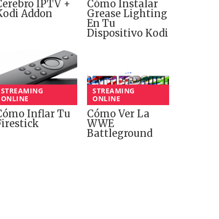
Cómo Instalar
Cerebro IPTV +
Grease Lighting
Kodi Addon
En Tu
Dispositivo Kodi
STREAMING
STREAMING
ONLINE
ONLINE
Cómo Inflar Tu
Cómo Ver La
Firestick
WWE
Battleground