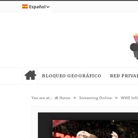
Español
BLOQUEO GEOGRÁFICO
RED PRIVA
»
»
You are at :
Home
Streaming Online
WWE Infie