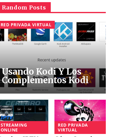
Random Posts
RED PRIVADA VIRTUAL
Usando Kodi Y Los
Complementos Kodi
RED PRIVADA
STREAMING
VIRTUAL
ONLINE