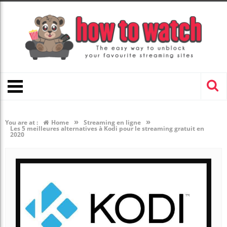
»
»
You are at :
Home
Streaming en ligne
Les 5 meilleures alternatives à Kodi pour le streaming gratuit en
2020