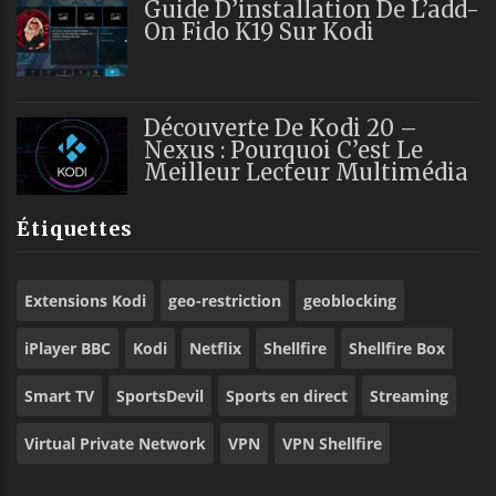
Guide D’installation De L’add-
On Fido K19 Sur Kodi
Découverte De Kodi 20 –
Nexus : Pourquoi C’est Le
Meilleur Lecteur Multimédia
Étiquettes
Extensions Kodi
geo-restriction
geoblocking
iPlayer BBC
Kodi
Netflix
Shellfire
Shellfire Box
Smart TV
SportsDevil
Sports en direct
Streaming
Virtual Private Network
VPN
VPN Shellfire