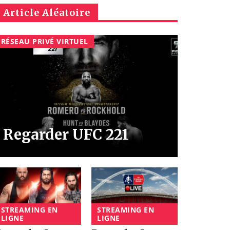
Article Aléatoire
RÉSEAU PRIVÉ VIRTUEL
Regarder UFC 221
STREAMING EN
STREAMING EN
LIGNE
LIGNE