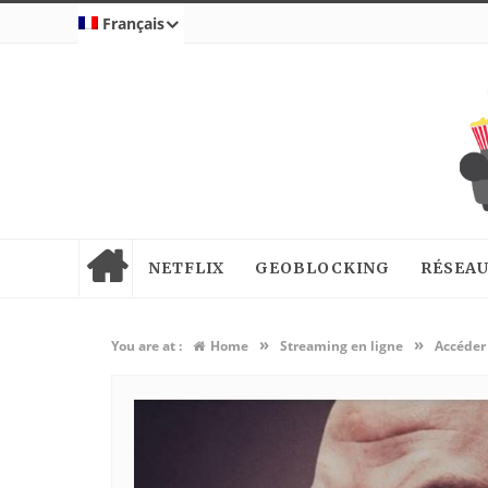
Français
NETFLIX
GEOBLOCKING
RÉSEAU
»
»
You are at :
Home
Streaming en ligne
Accéder 