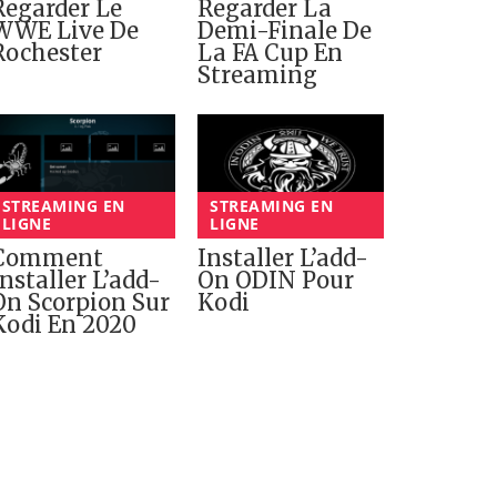
Regarder Le
Regarder La
WWE Live De
Demi-Finale De
Rochester
La FA Cup En
Streaming
STREAMING EN
STREAMING EN
LIGNE
LIGNE
Comment
Installer L’add-
Installer L’add-
On ODIN Pour
On Scorpion Sur
Kodi
Kodi En 2020