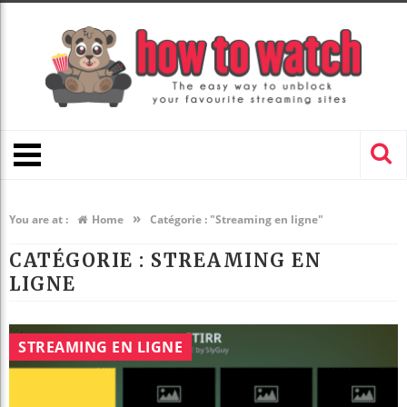
»
You are at :
Home
Catégorie : "Streaming en ligne"
CATÉGORIE : STREAMING EN
LIGNE
STREAMING EN LIGNE