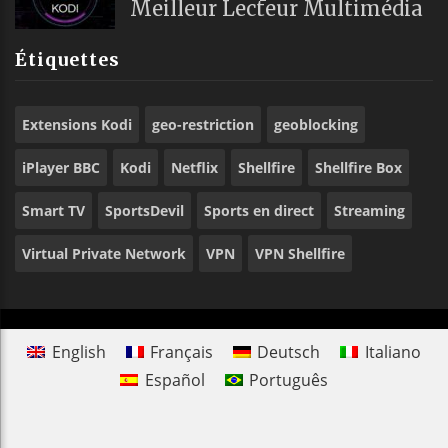
Meilleur Lecteur Multimédia
Étiquettes
Extensions Kodi
geo-restriction
geoblocking
iPlayer BBC
Kodi
Netflix
Shellfire
Shellfire Box
Smart TV
SportsDevil
Sports en direct
Streaming
Virtual Private Network
VPN
VPN Shellfire
English
Français
Deutsch
Italiano
Español
Português