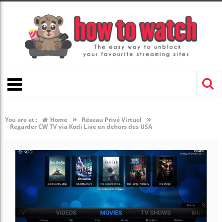
»
»
You are at :
Home
Réseau Privé Virtuel
Regarder CW TV via Kodi Live en dehors des USA