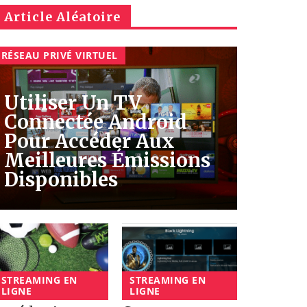
Article Aléatoire
RÉSEAU PRIVÉ VIRTUEL
Utiliser Un TV
Connectée Android
Pour Accéder Aux
Meilleures Émissions
Disponibles
STREAMING EN
STREAMING EN
LIGNE
LIGNE