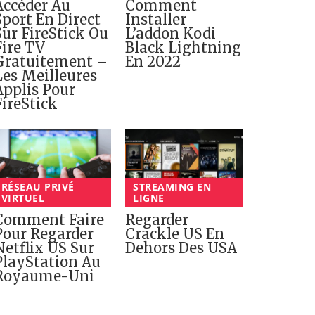
Accéder Au
Comment
Sport En Direct
Installer
Sur FireStick Ou
L’addon Kodi
Fire TV
Black Lightning
Gratuitement –
En 2022
Les Meilleures
Applis Pour
FireStick
RÉSEAU PRIVÉ
STREAMING EN
VIRTUEL
LIGNE
Comment Faire
Regarder
Pour Regarder
Crackle US En
Netflix US Sur
Dehors Des USA
PlayStation Au
Royaume-Uni