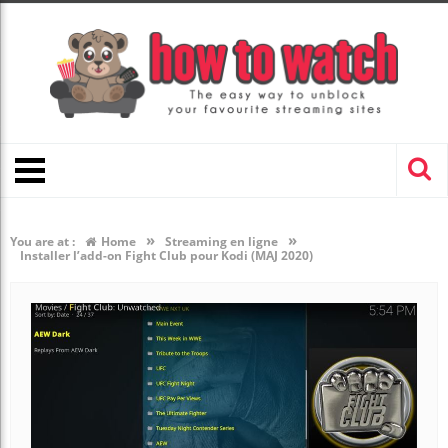
»
»
You are at :
Home
Streaming en ligne
Installer l’add-on Fight Club pour Kodi (MAJ 2020)