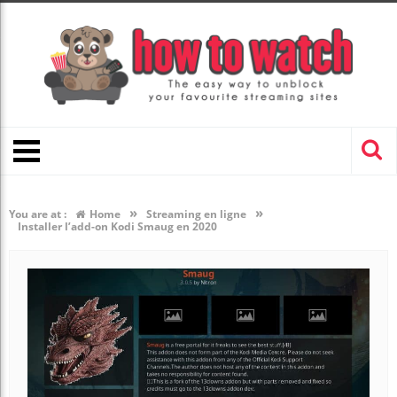
»
»
You are at :
Home
Streaming en ligne
Installer l’add-on Kodi Smaug en 2020